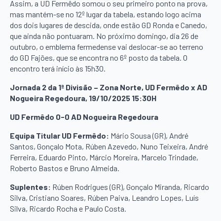
Assim, a UD Fermêdo somou o seu primeiro ponto na prova,
mas mantém-se no 12º lugar da tabela, estando logo acima
dos dois lugares de descida, onde estão GD Ronda e Canedo,
que ainda não pontuaram. No próximo domingo, dia 26 de
outubro, o emblema fermedense vai deslocar-se ao terreno
do GD Fajões, que se encontra no 6º posto da tabela. O
encontro terá início às 15h30.
Jornada 2 da 1ª Divisão – Zona Norte, UD Fermêdo x AD
Nogueira Regedoura, 19/10/2025 15:30H
UD Fermêdo 0-0 AD Nogueira Regedoura
Equipa Titular UD Fermêdo:
Mário Sousa (GR), André
Santos, Gonçalo Mota, Rúben Azevedo, Nuno Teixeira, André
Ferreira, Eduardo Pinto, Márcio Moreira, Marcelo Trindade,
Roberto Bastos e Bruno Almeida.
Suplentes:
Rúben Rodrigues (GR), Gonçalo Miranda, Ricardo
Silva, Cristiano Soares, Rúben Paiva, Leandro Lopes, Luís
Silva, Ricardo Rocha e Paulo Costa.