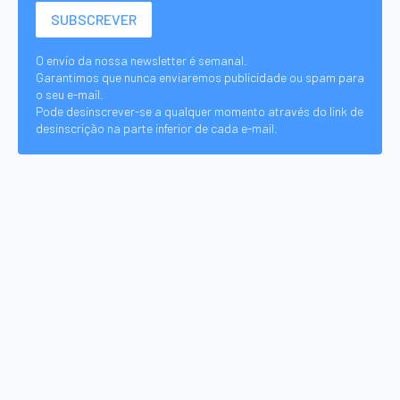
O envio da nossa newsletter é semanal.
Garantimos que nunca enviaremos publicidade ou spam para
o seu e-mail.
Pode desinscrever-se a qualquer momento através do link de
desinscrição na parte inferior de cada e-mail.