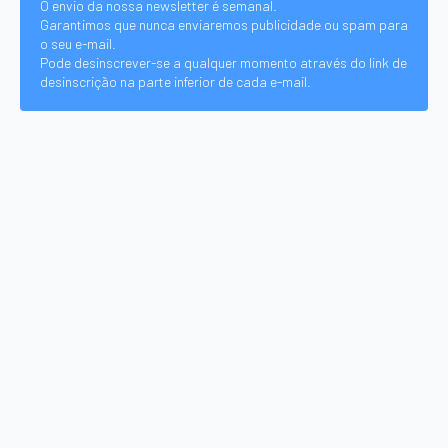
O envio da nossa newsletter é semanal.
Garantimos que nunca enviaremos publicidade ou spam para
o seu e-mail.
Pode desinscrever-se a qualquer momento através do link de
desinscrição na parte inferior de cada e-mail.