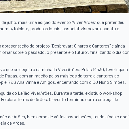
13 de julho, mais uma edição do evento “Viver Arões” que pretendeu
omia, folclore, produtos locais, associativismo, artesanato e
m a apresentação do projeto “Desbravar: Olhares e Cantares” e ainda
olhar sobre o passado, o presente e o futuro”, finalizando o dia c
a que se seguiu a caminhada ViverArões. Pelas 14h30, teve lugar a
de Papas, com animação pelos músicos da terra e cantares ao
Pop e R&B Ana Vinha e Amigos, encerrando com o DJ Nuno Simões.
guida do Leilão ViverArões. Durante a tarde, existiu o workshop
e Folclore Terras de Arões. O evento terminou com a entrega de
imão de Arões, bem como de várias associações, tendo ainda o apo
sia de Arões.