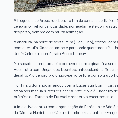
A freguesia de Arões recebeu, no fim de semana de 11, 12 e 
celebrar o melhor da localidade, nomeadamente com gastron
desporto, sempre com muita animação.
A abertura, na noite de sexta-feira (11 de julho), contou co
com a tertúlia “Onde estamos e para onde queremos ir? – Um 
José Carlos e o coreógrafo Pedro Dança+.
No sábado, a programação começou com a ginástica sénior, 
Eucaristia com Unção dos Doentes, antecedendo a Mostra 
desafio. A diversão prolongou-se noite fora com o grupo 
Por fim, o domingo arrancou com a Eucaristia Dominical, se
trabalhos manuais “Atelier Saber & Arte” e o 25º Encontro d
prémios do Torneio de Futebol e respetivo encerramento.
A iniciativa contou com organização da Paróquia de São S
da Câmara Municipal de Vale de Cambra e da Junta de Fregue