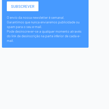
O envio da nossa newsletter é semanal.
Garantimos que nunca enviaremos publicidade ou
spam para o seu e-mail.
Pode desinscrever-se a qualquer momento através
do link de desinscrição na parte inferior de cada e-
mail.