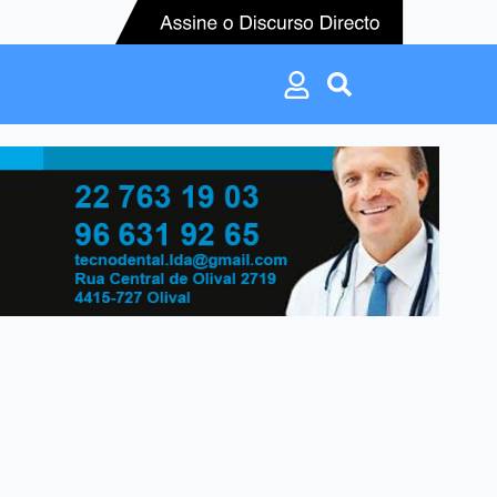
Search
for:
Search
for: