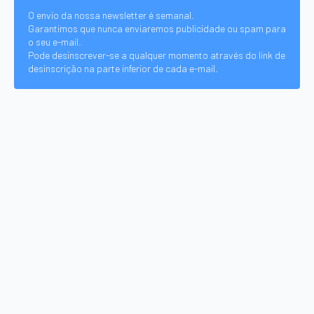
O envio da nossa newsletter é semanal.
Garantimos que nunca enviaremos publicidade ou spam para
o seu e-mail.
Pode desinscrever-se a qualquer momento através do link de
desinscrição na parte inferior de cada e-mail.