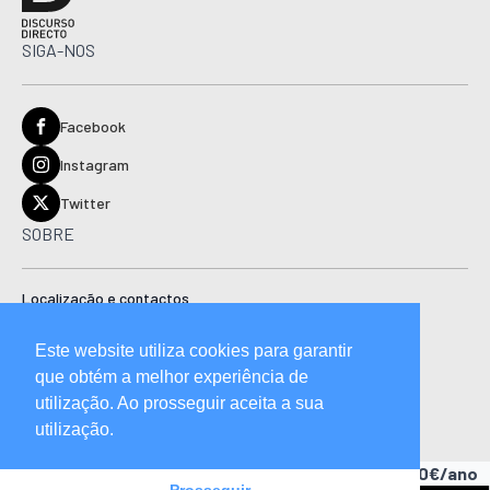
SIGA-NOS
Facebook
Instagram
Twitter
SOBRE
Localização e contactos
Estatuto editorial
Este website utiliza cookies para garantir
Ficha técnica
que obtém a melhor experiência de
Manual de boas práticas editoriais e código de conduta
utilização. Ao prosseguir aceita a sua
utilização.
Descubra as vantagens de ser assinante.
A partir de 15,90€/ano