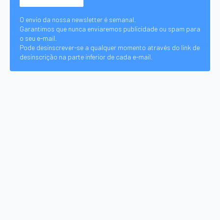
O envio da nossa newsletter é semanal.
Garantimos que nunca enviaremos publicidade ou spam para
o seu e-mail.
Pode desinscrever-se a qualquer momento através do link de
desinscrição na parte inferior de cada e-mail.