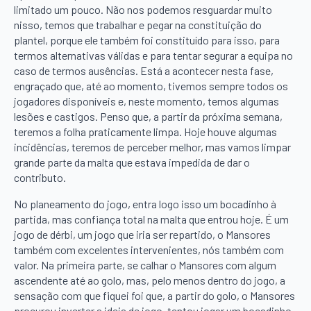
limitado um pouco. Não nos podemos resguardar muito
nisso, temos que trabalhar e pegar na constituição do
plantel, porque ele também foi constituído para isso, para
termos alternativas válidas e para tentar segurar a equipa no
caso de termos ausências. Está a acontecer nesta fase,
engraçado que, até ao momento, tivemos sempre todos os
jogadores disponíveis e, neste momento, temos algumas
lesões e castigos. Penso que, a partir da próxima semana,
teremos a folha praticamente limpa. Hoje houve algumas
incidências, teremos de perceber melhor, mas vamos limpar
grande parte da malta que estava impedida de dar o
contributo.
No planeamento do jogo, entra logo isso um bocadinho à
partida, mas confiança total na malta que entrou hoje. É um
jogo de dérbi, um jogo que iria ser repartido, o Mansores
também com excelentes intervenientes, nós também com
valor. Na primeira parte, se calhar o Mansores com algum
ascendente até ao golo, mas, pelo menos dentro do jogo, a
sensação com que fiquei foi que, a partir do golo, o Mansores
procurou inverter a ideia de jogo, tentou jogar um bocadinho