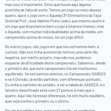
mas isso é importante. Sinto que houve aqui alguma
pontinha de falta de sorte. Temos um jogo no meio desses
quatro, que é o jogo com o Águeda (3ª Eliminatória da Taça
Distrital Prof. José Valente Pinho Leão), que mesmo assim é
um jogo que disputamos bem o jogo e lutamos imenso, mas
o Águeda, com muitas individualidades acima da média, um
campeonato acima do nosso, foi um jogo difícil.
Os outros jogos, são jogos em que nós estivemos bem, é
curioso. Não nos tinha acontecido termos uma série tão
negativa, por mérito próprio, mas não nos podemos
esquecer da dificuldade deste campeonato. Sabíamos, desde
o primeiro dia, que este campeonato iria ser muitíssimo
equilibrado. Se estivermos atentos, no Campeonato SABSEG
e na II Divisão, já estão partidos, com diferenças pontuais.
Eu vinha a caminho do estádio, a ver a tabela do SABSEG, e o
terceiro classificado está com 27 pontos a mais que o
quarto. Aqui não há essas diferenças, há sim muito equilíbrio,
quer seja contra o primeiro ou o último.
Foi um bocadinho isso, essa conjugação, as ausências,