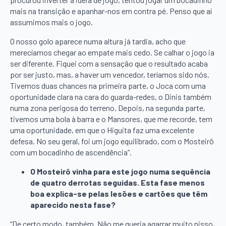
mais na transição e apanhar-nos em contra pé. Penso que aí
assumimos mais o jogo.
O nosso golo aparece numa altura já tardia, acho que
merecíamos chegar ao empate mais cedo. Se calhar o jogo ia
ser diferente. Fiquei com a sensação que o resultado acaba
por ser justo, mas, a haver um vencedor, teríamos sido nós.
Tivemos duas chances na primeira parte, o Joca com uma
oportunidade clara na cara do guarda-redes, o Dinis também
numa zona perigosa do terreno. Depois, na segunda parte,
tivemos uma bola à barra e o Mansores, que me recorde, tem
uma oportunidade, em que o Higuita faz uma excelente
defesa. No seu geral, foi um jogo equilibrado, com o Mosteirô
com um bocadinho de ascendência”.
O Mosteirô vinha para este jogo numa sequência
de quatro derrotas seguidas. Esta fase menos
boa explica-se pelas lesões e cartões que têm
aparecido nesta fase?
“De certo modo, também. Não me queria agarrar muito nisso,