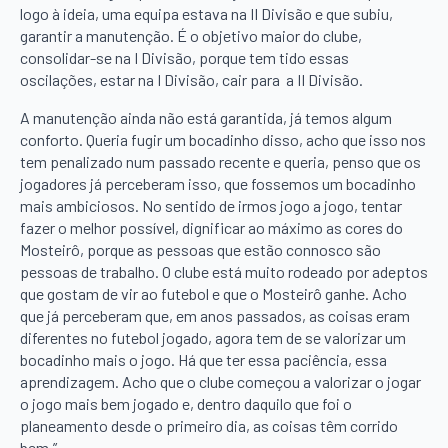
logo à ideia, uma equipa estava na II Divisão e que subiu,
garantir a manutenção. É o objetivo maior do clube,
consolidar-se na I Divisão, porque tem tido essas
oscilações, estar na I Divisão, cair para a II Divisão.
A manutenção ainda não está garantida, já temos algum
conforto. Queria fugir um bocadinho disso, acho que isso nos
tem penalizado num passado recente e queria, penso que os
jogadores já perceberam isso, que fossemos um bocadinho
mais ambiciosos. No sentido de irmos jogo a jogo, tentar
fazer o melhor possível, dignificar ao máximo as cores do
Mosteirô, porque as pessoas que estão connosco são
pessoas de trabalho. O clube está muito rodeado por adeptos
que gostam de vir ao futebol e que o Mosteirô ganhe. Acho
que já perceberam que, em anos passados, as coisas eram
diferentes no futebol jogado, agora tem de se valorizar um
bocadinho mais o jogo. Há que ter essa paciência, essa
aprendizagem. Acho que o clube começou a valorizar o jogar
o jogo mais bem jogado e, dentro daquilo que foi o
planeamento desde o primeiro dia, as coisas têm corrido
bem.”