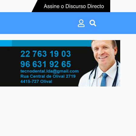
Search
for:
Search
for: