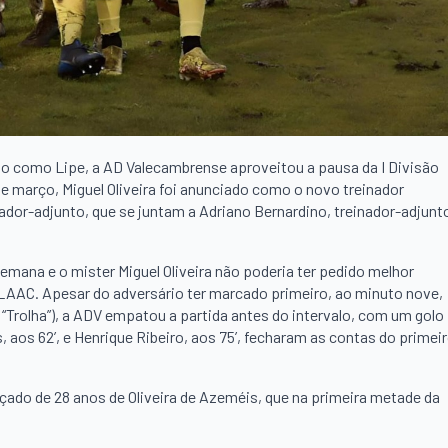
do como Lipe, a AD Valecambrense aproveitou a pausa da I Divisão
de março, Miguel Oliveira foi anunciado como o novo treinador
ador-adjunto, que se juntam a Adriano Bernardino, treinador-adjunt
emana e o mister Miguel Oliveira não poderia ter pedido melhor
o LAAC. Apesar do adversário ter marcado primeiro, ao minuto nove,
rolha”), a ADV empatou a partida antes do intervalo, com um golo
, aos 62’, e Henrique Ribeiro, aos 75’, fecharam as contas do primei
çado de 28 anos de Oliveira de Azeméis, que na primeira metade da