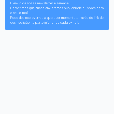
O envio da nossa newsletter é semanal.
Garantimos que nunca enviaremos publicidade ou spam para
o seu e-mail.
Pode desinscrever-se a qualquer momento através do link de
desinscrição na parte inferior de cada e-mail.