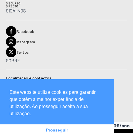
SIGA-NOS
Facebook
Instagram
Twitter
SOBRE
Localização e contactos
Estatuto editorial
Este website utiliza cookies para garantir
Ficha técnica
que obtém a melhor experiência de
Manual de boas práticas editoriais e código de conduta
utilização. Ao prosseguir aceita a sua
utilização.
Descubra as vantagens de ser assinante.
A partir de 15,90€/ano
Prosseguir