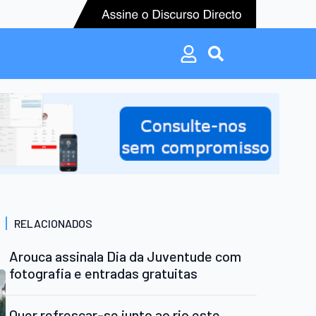
Search
for:
Search
for:
RELACIONADOS
Arouca assinala Dia da Juventude com
fotografia e entradas gratuitas
Quer refrescar-se junto ao rio este