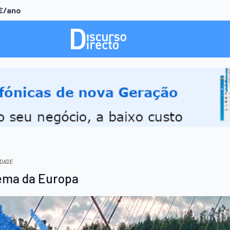
0€/ano
EDADE
tema da Europa