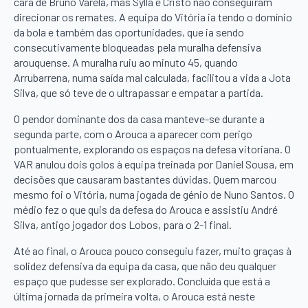
cara de Bruno Varela, mas Sylla e Cristo não conseguiram
direcionar os remates. A equipa do Vitória ia tendo o domínio
da bola e também das oportunidades, que ia sendo
consecutivamente bloqueadas pela muralha defensiva
arouquense. A muralha ruiu ao minuto 45, quando
Arrubarrena, numa saída mal calculada, facilitou a vida a Jota
Silva, que só teve de o ultrapassar e empatar a partida.
O pendor dominante dos da casa manteve-se durante a
segunda parte, com o Arouca a aparecer com perigo
pontualmente, explorando os espaços na defesa vitoriana. O
VAR anulou dois golos à equipa treinada por Daniel Sousa, em
decisões que causaram bastantes dúvidas. Quem marcou
mesmo foi o Vitória, numa jogada de génio de Nuno Santos. O
médio fez o que quis da defesa do Arouca e assistiu André
Silva, antigo jogador dos Lobos, para o 2-1 final.
Até ao final, o Arouca pouco conseguiu fazer, muito graças à
solidez defensiva da equipa da casa, que não deu qualquer
espaço que pudesse ser explorado. Concluída que está a
última jornada da primeira volta, o Arouca está neste