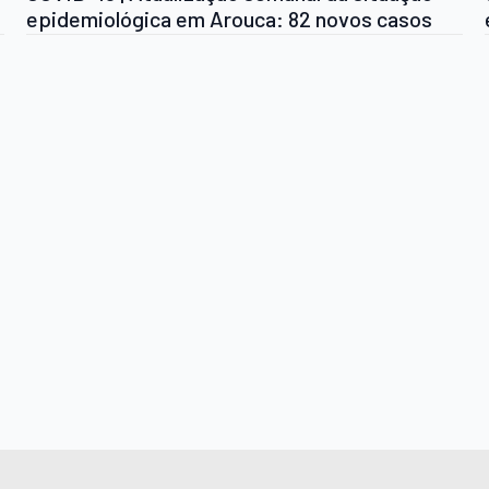
epidemiológica em Arouca: 82 novos casos
confirmados, 20 novos casos recuperados e
mais 1 óbito desde a última atualização.