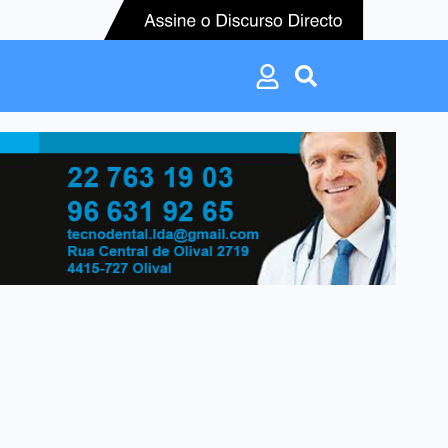
Search
for:
Search
for: