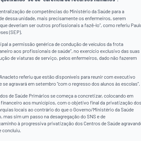
entralização de competências do Ministério da Saúde para a
úde dessa unidade, mais precisamente os enfermeiros, serem
e deveriam ser outros profissionais a fazê-lo”, como referiu Paul
eses (SEP).
ipal a permissão genérica de condução de veículos da frota
aneiro aos profissionais de saúde”, no exercício exclusivo das suas
ução de viaturas de serviço, pelos enfermeiros, dado não fazerem
nacleto referiu que estão disponíveis para reunir com executivo
que se agravará em setembro “com o regresso dos alunos às escolas”.
ados de Saúde Primários se começa a concretizar, colocando em
financeiro aos municípios, com o objetivo final da privatização do
arquias locais ao contrário do que o Governo/Ministério da Saúde
ão, mas sim um passo na desagregação do SNS e de
 caminho à progressiva privatização dos Centros de Saúde agravan
 concluiu.