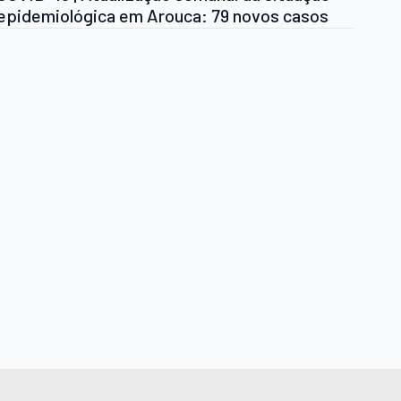
epidemiológica em Arouca: 79 novos casos
confirmados, 182 novos casos recuperados e
mais 2 óbitos desde a última
atualização.Fique em casa. Proteja-se a si e
aos outros.